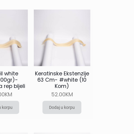
il white
Keratinske Ekstenzije
00gr)-
63 Cm- #white (10
rep bijeli
Kom)
00
KM
52.00
KM
u korpu
Dodaj u korpu