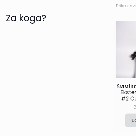
Prikaz sv
Za koga?
Kerati
Ekste
#2 Cu
Do