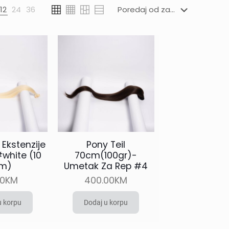
12
24
36
 Ekstenzije
Pony Teil
white (10
70cm(100gr)-
m)
Umetak Za Rep #4
00
KM
400.00
KM
u korpu
Dodaj u korpu