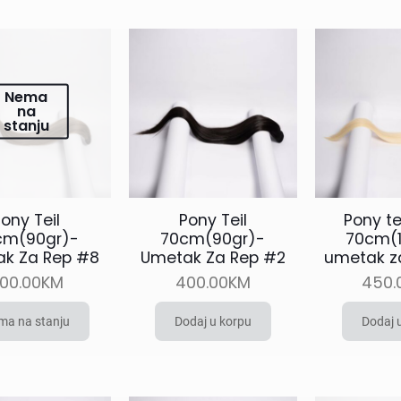
Nema
na
stanju
ony Teil
Pony Teil
Pony te
cm(90gr)-
70cm(90gr)-
70cm(1
k Za Rep #8
Umetak Za Rep #2
umetak za 
00.00
KM
400.00
KM
450.
ma na stanju
Dodaj u korpu
Dodaj 