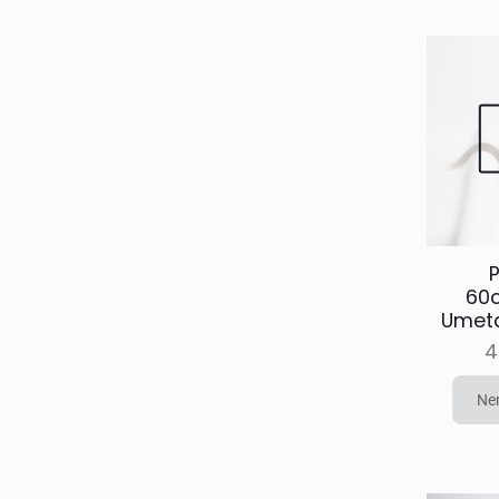
P
60
Umeta
4
Ne