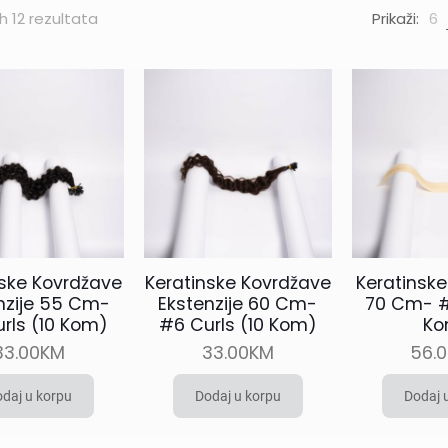
Sorted
ih 12 rezultata
Prikaži:
6
by
latest
nske Kovrdžave
Keratinske Kovrdžave
Keratinske
nzije 55 Cm-
Ekstenzije 60 Cm-
70 Cm- #
rls (10 Kom)
#6 Curls (10 Kom)
Ko
33.00
KM
33.00
KM
56.
daj u korpu
Dodaj u korpu
Dodaj 