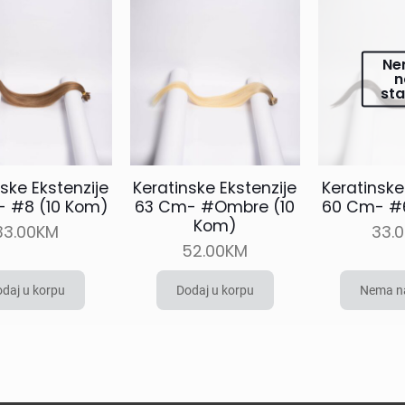
Ne
n
sta
ske Ekstenzije
Keratinske Ekstenzije
Keratinske
 #8 (10 Kom)
63 Cm- #Ombre (10
60 Cm- #6
Kom)
33.00
KM
33.
52.00
KM
daj u korpu
Dodaj u korpu
Nema na