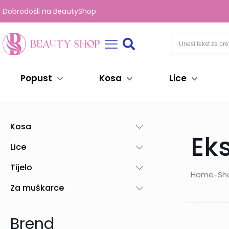
Dobrodošli na BeautyShop
Popust
Kosa
Lice
Kosa
Eks
Lice
Tijelo
Home
Sh
-
Za muškarce
Brend