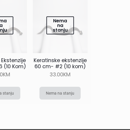
ma
Nema
a
na
nju
stanju
 Ekstenzije
Keratinske ekstenzije
 (10 Kom)
60 cm- #2 (10 kom)
00
KM
33.00
KM
 stanju
Nema na stanju