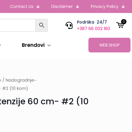
Contact Us
Disclaimer
Privacy Policy
Podrška 24/7
0
+387 66 002 160
Brendovi
WEB SHOP
je / Nadogradnje
-
- #2 (10 kom)
tenzije 60 cm- #2 (10