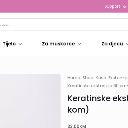
Support
Tijelo
Za muškarce
Za djecu
Home
Shop
Kosa
Ekstenzi
-
-
-
Keratinske ekstenzije 60 cm
Keratinske eks
kom)
33.00
KM