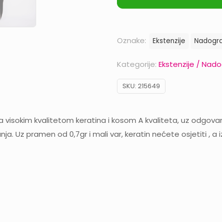
Oznake:
Ekstenzije
Nadogra
Kategorije:
Ekstenzije / Nad
SKU:
215649
Sa visokim kvalitetom keratina i kosom A kvaliteta, uz odgo
ja. Uz pramen od 0,7gr i mali var, keratin nećete osjetiti , a i