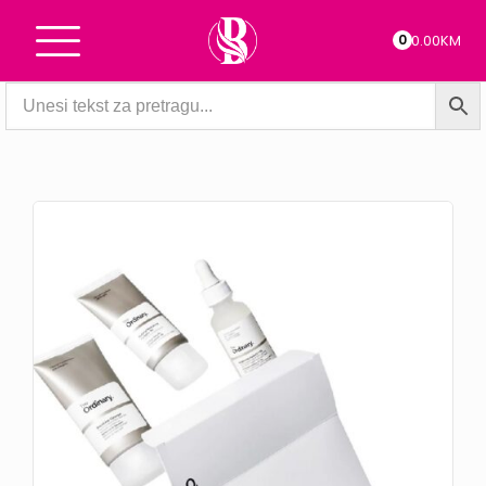
0
0.00KM