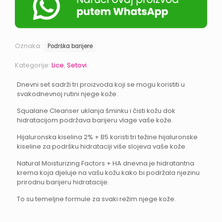
Oznaka:
Podrška barijere
Kategorije:
Lice
,
Setovi
Dnevni set sadrži tri proizvoda koji se mogu koristiti u
svakodnevnoj rutini njege kože.
Squalane Cleanser uklanja šminku i čisti kožu dok
hidratacijom podržava barijeru vlage vaše kože.
Hijaluronska kiselina 2% + B5 koristi tri težine hijaluronske
kiseline za podršku hidrataciji više slojeva vaše kože.
Natural Moisturizing Factors + HA dnevna je hidratantna
krema koja djeluje na vašu kožu kako bi podržala njezinu
prirodnu barijeru hidratacije.
To su temeljne formule za svaki režim njege kože.