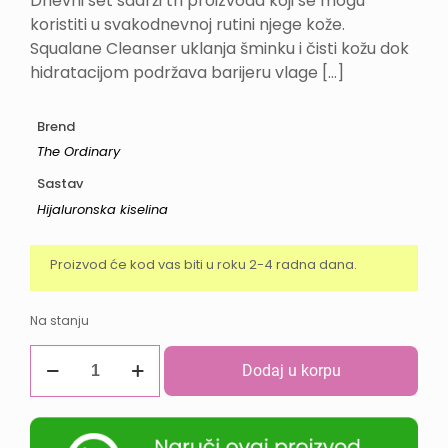
Dnevni set sadrži tri proizvoda koji se mogu
koristiti u svakodnevnoj rutini njege kože.
Squalane Cleanser uklanja šminku i čisti kožu dok
hidratacijom podržava barijeru vlage
[…]
Brend
The Ordinary
Sastav
Hijaluronska kiselina
Proizvod će kod vas biti u roku 2-4 radna dana.
Na stanju
The
Dodaj u korpu
Ordinary
Daily
Set
količina