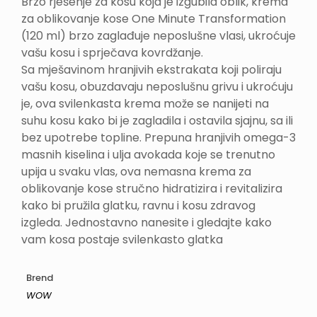
Brzo rješenje za kosu koja je izgubila oblik, krema
za oblikovanje kose One Minute Transformation
(120 ml) brzo zaglađuje neposlušne vlasi, ukroćuje
vašu kosu i sprječava kovrdžanje.
Sa mješavinom hranjivih ekstrakata koji poliraju
vašu kosu, obuzdavaju neposlušnu grivu i ukroćuju
je, ova svilenkasta krema može se nanijeti na
suhu kosu kako bi je zagladila i ostavila sjajnu, sa ili
bez upotrebe topline. Prepuna hranjivih omega-3
masnih kiselina i ulja avokada koje se trenutno
upija u svaku vlas, ova nemasna krema za
oblikovanje kose stručno hidratizira i revitalizira
kako bi pružila glatku, ravnu i kosu zdravog
izgleda. Jednostavno nanesite i gledajte kako
vam kosa postaje svilenkasto glatka
Brend
WOW