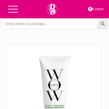
0
0.00KM