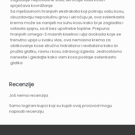
sprječava kovrdžanje.
Sa mješavinom hranjivih ekstrakata koji poliraju vašu kosu,
obuzdavaju neposlušnu grivu i ukroćuju je, ova svilenkasta
krema može se nanijeti na suhu kosu kako bi je zagladila i
ostavila sjajnu, sa ili bez upotrebe topline. Prepuna
hranjivih omega-3 masnih kiselina i ulja avokada koje se
trenutno upija u svaku vlas, ova nemasna krema za
oblikovanje kose stručno hidratizira i revitalizira kako bi
pružila glatku, ravnu i kosu zdravog izgleda. Jednostavno
nanesite i gledajte kako vam kosa postaje svilenkasto
glatka
Recenzije
Još nema recenzija.
Samo logirani kupci koji su kupili ovaj proizvod mogu
napisati recenziju.