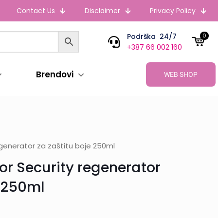
Contact Us
Disclaimer
Privacy Policy
Podrška 24/7
0
+387 66 002 160
Brendovi
WEB SHOP
generator za zaštitu boje 250ml
r Security regenerator
e 250ml