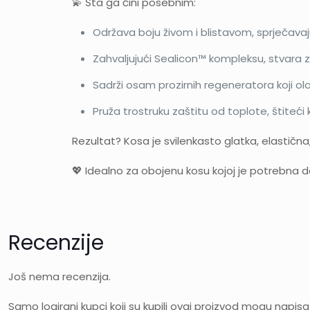
💫 Šta ga čini posebnim:
Održava boju živom i blistavom, sprječava
Zahvaljujući Sealicon™ kompleksu, stvara zaš
Sadrži osam prozirnih regeneratora koji ola
Pruža trostruku zaštitu od toplote, štiteći
Rezultat? Kosa je svilenkasto glatka, elastičn
💖 Idealno za obojenu kosu kojoj je potrebna d
Recenzije
Još nema recenzija.
Samo logirani kupci koji su kupili ovaj proizvod mogu napisat