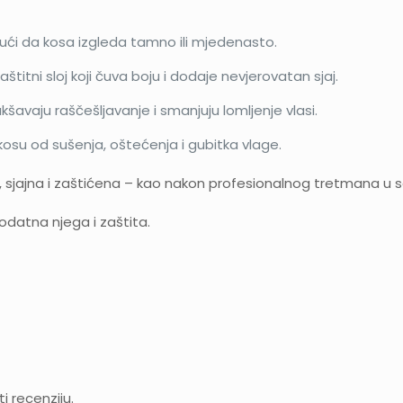
jući da kosa izgleda tamno ili mjedenasto.
titni sloj koji čuva boju i dodaje nevjerovatan sjaj.
kšavaju raščešljavanje i smanjuju lomljenje vlasi.
 kosu od sušenja, oštećenja i gubitka vlage.
a, sjajna i zaštićena – kao nakon profesionalnog tretmana u s
odatna njega i zaštita.
i recenziju.