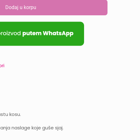
Dodaj u korpu
ri
stu kosu.
anja naslage koje guše sjaj.