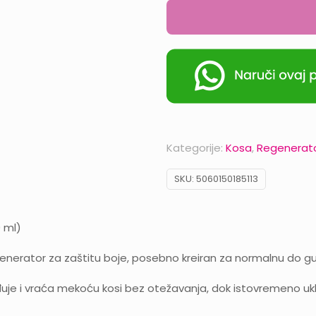
Kategorije:
Kosa
,
Regenerato
SKU:
5060150185113
 ml)
generator za zaštitu boje, posebno kreiran za normalnu do gu
đuje i vraća mekoću kosi bez otežavanja, dok istovremeno ukl