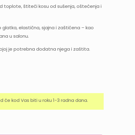
d toplote, štiteći kosu od sušenja, oštećenja i
 glatka, elastična, sjajna i zaštićena – kao
ana u salonu.
ojoj je potrebna dodatna njega i zaštita.
d će kod Vas biti u roku 1-3 radna dana.