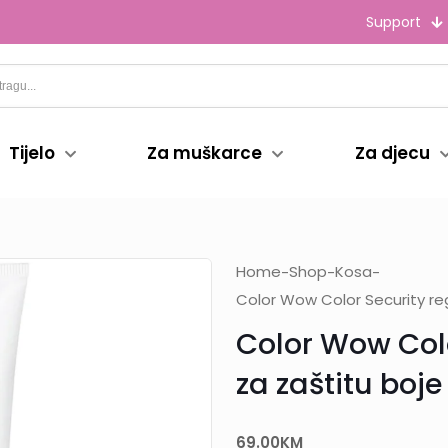
Support
Tijelo
Za muškarce
Za djecu
Home
Shop
Kosa
-
-
-
Color Wow Color Security re
Color Wow Colo
za zaštitu boj
69.00
KM