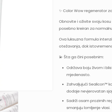
✨ Color Wow regenerator za 
Obnovite i oživite svoju kos
posebno kreiran za normalnu
Ova luksuzna formula intenzi
otežavanja, dok istovremeno 
💫 Šta ga čini posebnim:
Održava boju živom i bli
mjedenasto.
Zahvaljujući Sealicon™ ko
dodaje nevjerovatan sjaj
Sadrži osam prozirnih re
smanjuju lomljenje vlasi.