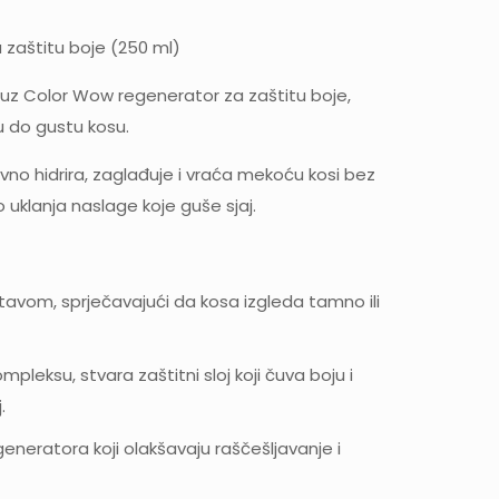
zaštitu boje (250 ml)
u uz Color Wow regenerator za zaštitu boje,
 do gustu kosu.
vno hidrira, zaglađuje i vraća mekoću kosi bez
uklanja naslage koje guše sjaj.
stavom, sprječavajući da kosa izgleda tamno ili
mpleksu, stvara zaštitni sloj koji čuva boju i
.
generatora koji olakšavaju raščešljavanje i