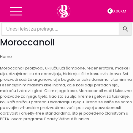
0
0.00KM
Moroccanoil
Home
Moroccanoil proizvodi, uključujući šampone, regeneratore, maske i
ulja, dizajnirani su da obnavljaju, hidriraju i štite kosu svih tipova. Svi
proizvodi sadrže arganovo ulje bogato antioksidansima, vitaminima
i esencijalnim masnim kiselinama, koje kosi daju prirodan sjaj,
mekoću i zdrav izgled. Osim njege kose, Moroccanoil nudi i luksuzne
proizvode za njegu tijela, kao što su ulja, kreme i gelovi za tuširanje,
koji koži pružaju potrebnu hidrataciju i njegu. Brend se ističe ne samo
po svojim vrhunskim proizvodima, već i po svojoj posvećenosti
održivosti i cruelty-free standardima, što je potvrđeno članstvom u
PETA-ovom programu Beauty Without Bunnies.