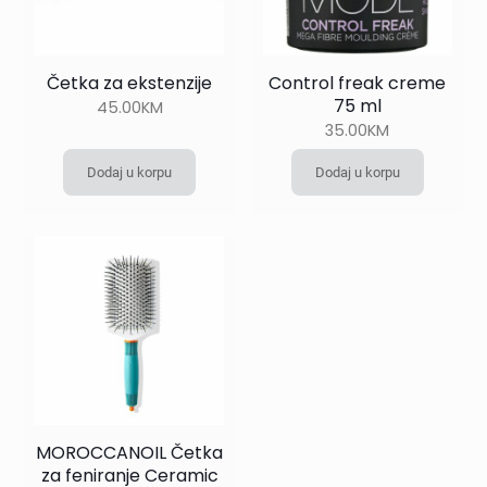
Četka za ekstenzije
Control freak creme
75 ml
45.00
KM
35.00
KM
Dodaj u korpu
Dodaj u korpu
MOROCCANOIL Četka
za feniranje Ceramic