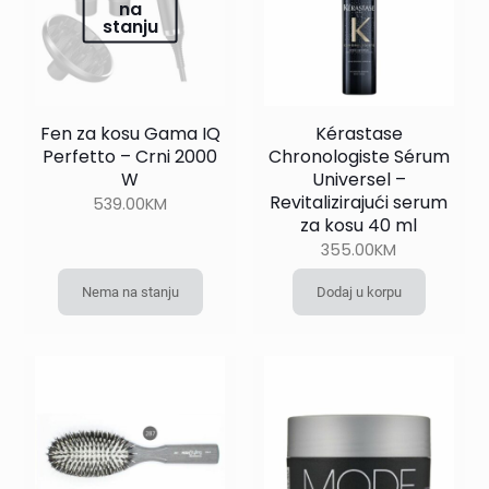
na
stanju
Fen za kosu Gama IQ
Kérastase
Perfetto – Crni 2000
Chronologiste Sérum
W
Universel –
Revitalizirajući serum
539.00
KM
za kosu 40 ml
355.00
KM
Nema na stanju
Dodaj u korpu